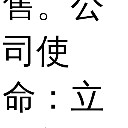
售。公
司使
命：立