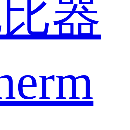
配比器
herm