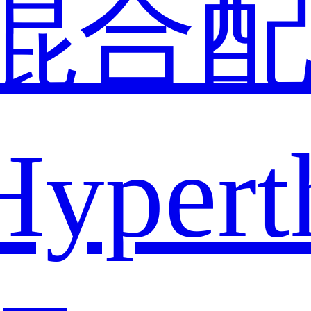
混合
pert