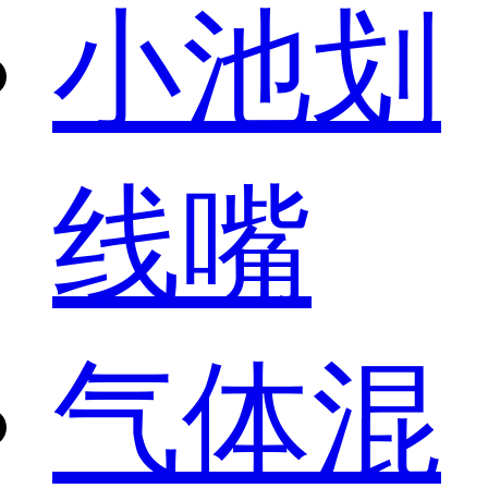
小池划
线嘴
气体混