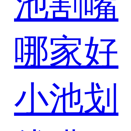
池割嘴
哪家好
小池划