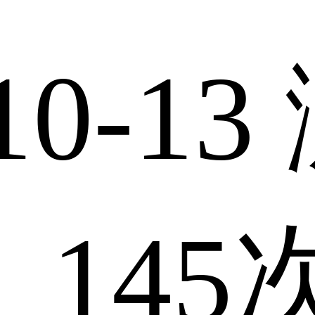
10-13
：
145