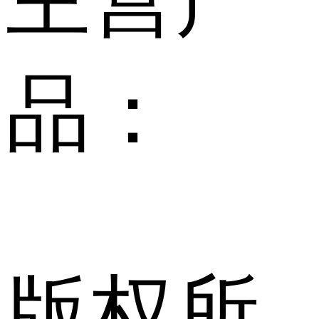
品：
版权所