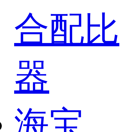
合配比
器
海宝