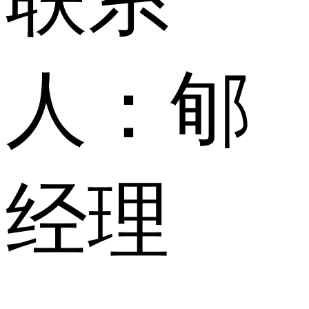
人：
郇
经理