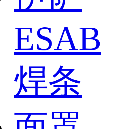
ESAB
焊条
面罩