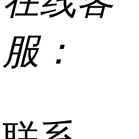
在线客
服：
联系